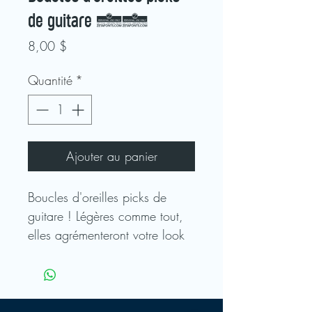
de guitare 06
Prix
8,00 $
Quantité
*
Ajouter au panier
Boucles d'oreilles picks de
guitare ! Légères comme tout,
elles agrémenteront votre look
!
Tiges en acier inoxydable,
picks de guitare en plastique !