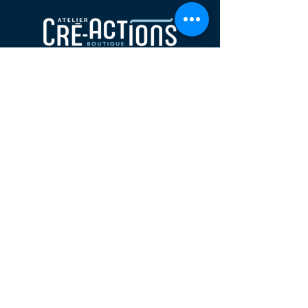
Nous joindre
Visitez notre boutique au
103 Rue du Marché, Salaberry-de-
Valleyfield, QC J6T 1P6, Canada
Appelez-nous au :
450-747-1885
@Atelier Boutique Cré-Actions du Suroît.
Créé par
PROPULSIA