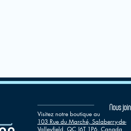
Nous join
Visitez notre boutique au
103 Rue du Marché, Salaberry-de-
Valleyfield, QC J6T 1P6, Canada