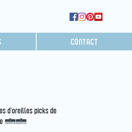
S
CONTACT
es d'oreilles picks de
tare 31