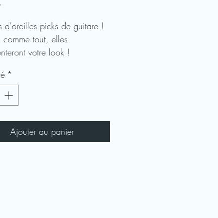
Prix
$
 d'oreilles picks de guitare !
s comme tout, elles
nteront votre look !
té
*
n acier inoxydable, picks de
 en plastique !
Ajouter au panier