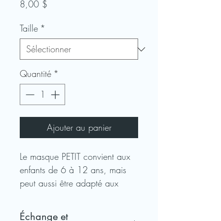
Prix
8,00 $
Taille
*
Quantité
*
Ajouter au panier
Le masque PETIT convient aux
enfants de 6 à 12 ans, mais
peut aussi être adapté aux
petits visages étroits.
DESCRIPTION :
3 épaisseurs.
Échange et