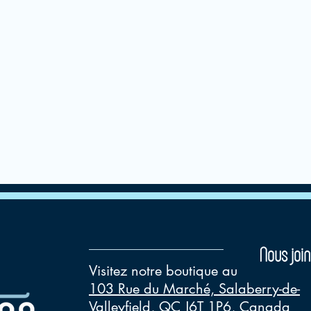
Nous join
Visitez notre boutique au
103 Rue du Marché, Salaberry-de-
Valleyfield, QC J6T 1P6, Canada