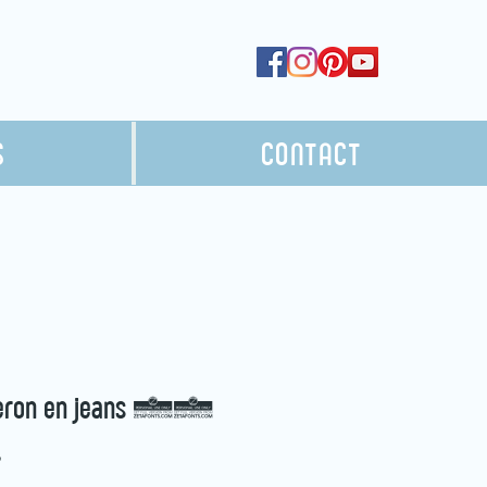
S
CONTACT
eron en jeans 05
Prix
$